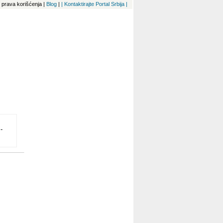
 i prava korišćenja
|
Blog
|
| Kontaktirajte Portal Srbija |
-
ESS