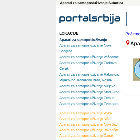
Aparati za samoposluživanje Subotica
LOKACIJE
Početn
Aparati za samoposluživanje
Apa
Aparati za samoposluživanje Novi
Beograd
Aparati za samoposluživanje Voždovac
Aparati za samoposluživanje Žarkovo,
Cerak
Aparati za samoposluživanje Rakovica,
Miljakovac, Kanarevo Brdo, Resnik
Aparati za samoposluživanje Mirijevo
Aparati za samoposluživanje Stari Grad
Aparati za samoposluživanje Zemun
Aparati za samoposluživanje Zvezdara
Aparati za samoposluživanje
Vojka
Aparati za samoposluživanje
Niš
Aparati za samoposluživanje
Novi Sad
Aparati za samoposluživanje
Bavanište
Aparati za samoposluživanje
Čačak