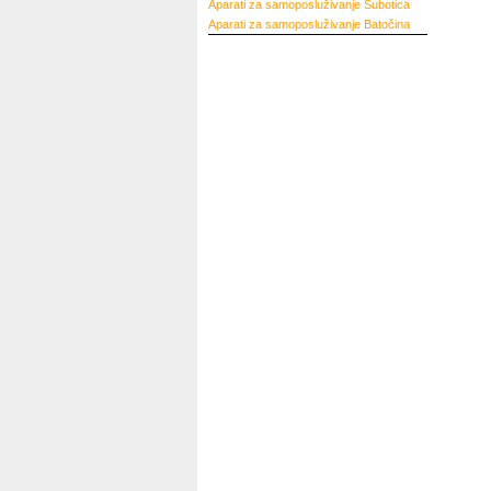
Aparati za samoposluživanje
Subotica
Aparati za samoposluživanje
Batočina