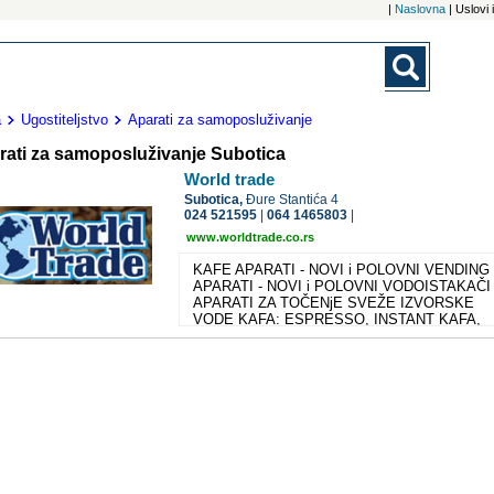
|
Naslovna
| Uslovi
a
Ugostiteljstvo
Aparati za samoposluživanje
rati za samoposluživanje Subotica
World trade
Subotica,
Đure Stantića 4
024 521595
|
064 1465803
|
www.worldtrade.co.rs
KAFE APARATI - NOVI i POLOVNI VENDING
APARATI - NOVI i POLOVNI VODOISTAKAČI 
APARATI ZA TOČENjE SVEŽE IZVORSKE
VODE KAFA: ESPRESSO, INSTANT KAFA,
KAFA BEZ KOFEINA ČAJEVI INSTANTI:
NESTLE i CAPRIMO PUNjENjE APARATA
PRIBOR, SERVIS i REZERVNI DELOVI
DODATNA OPREMA: REZERVNI DELOVI,
ŽETONjERE, BANKOTE READERS, CASHL