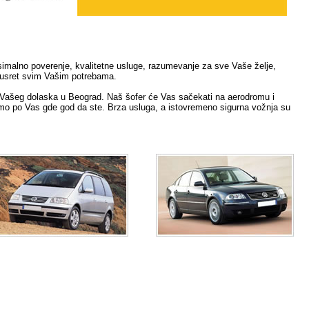
imalno poverenje, kvalitetne usluge, razumevanje za sve Vaše želje,
susret svim Vašim potrebama.
ašeg dolaska u Beograd. Naš šofer će Vas sačekati na aerodromu i
mo po Vas gde god da ste. Brza usluga, a istovremeno sigurna vožnja su