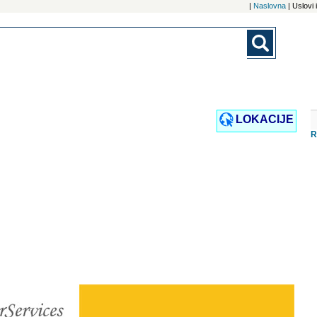
|
Naslovna
| Uslovi
LOKACIJE
R