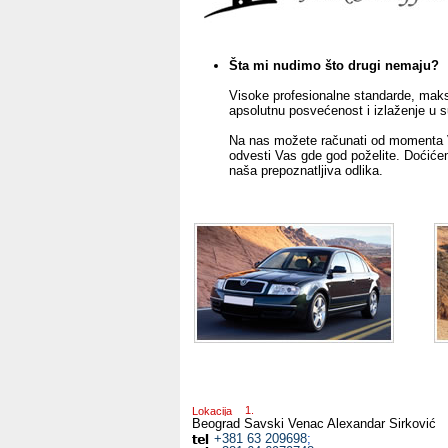
Šta mi nudimo što drugi nemaju?
Visoke profesionalne standarde, maks
apsolutnu posvećenost i izlaženje u 
Na nas možete računati od momenta V
odvesti Vas gde god poželite. Doćiće
naša prepoznatljiva odlika.
Lokacija
Beograd Savski Venac
Alexandar Sirković
+381 63 209698
;