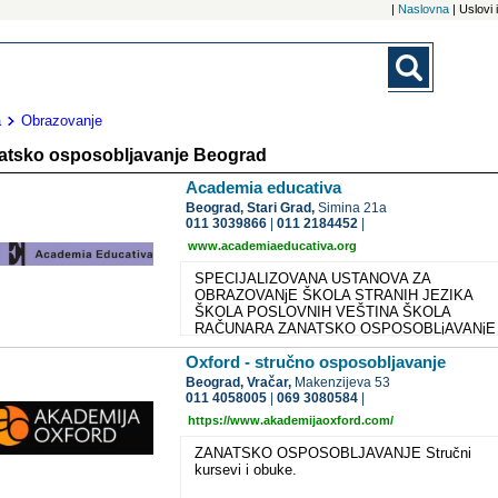
|
Naslovna
| Uslovi
a
Obrazovanje
atsko osposobljavanje Beograd
Academia educativa
Beograd,
Stari Grad,
Simina 21a
011 3039866
|
011 2184452
|
www.academiaeducativa.org
SPECIJALIZOVANA USTANOVA ZA
OBRAZOVANjE ŠKOLA STRANIH JEZIKA
ŠKOLA POSLOVNIH VEŠTINA ŠKOLA
RAČUNARA ZANATSKO OSPOSOBLjAVANjE
ŠKOLA ZA NEGU LEPOTE i NEGU TELA ŠK
Oxford - stručno osposobljavanje
KULTURE i UMETNOSTI UNIVERZITET ZA
TREĆE DOBA PSIHOLOŠKO SAVETOVALIŠ
Beograd,
Vračar,
Makenzijeva 53
ŠKOLA STRANIH JEZIKA KURSEVI ZA DEC
011 4058005
|
069 3080584
|
ENGLESKI JEZIK FRANCUSKI JEZIK ŠPANS
https://www.akademijaoxford.com/
JEZIK NEMAČKI JEZIK KURSEVI ZA MLADE 
ODRASLE ENGLESKI JEZIK FRANCUSKI JE
ZANATSKO OSPOSOBLJAVANJE Stručni
ŠPANSKI JEZIK NEMAČKI JEZIK ITALIJANS
kursevi i obuke.
JEZIK GRČKI JEZIK PORTUGALSKI JEZIK
HOLANDSKI JEZIK RUSKI JEZIK