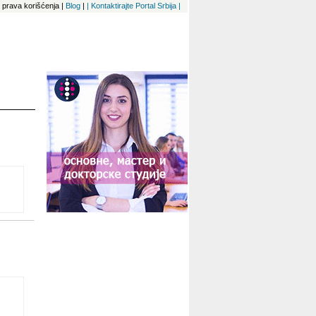
 i prava korišćenja
|
Blog
|
| Kontaktirajte Portal Srbija |
OLA
TE
U
KI
i
ZIK
KI