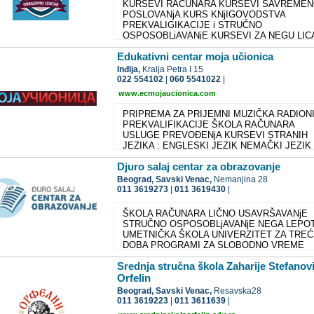
KURSEVI RAČUNARA KURSEVI SAVREME
GRČKI MAKEDONSKI MAĐARSKI RUSKI
POSLOVANjA KURS KNjIGOVODSTVA
PREKVALIGIKACIJE i STRUČNO
OSPOSOBLjAVANjE KURSEVI ZA NEGU LICA
TELA: MANIKIR i PEDIKIR, ŠKOLE ŠMINKAN
Edukativni centar moja učionica
KOZMETIČAR, FRIZER, MASER PRIPREME
UPIS NA FAKULTETE ŠKOLA INTELEKTUAL
Inđija,
Kralja Petra I 15
VEŠTINA KURSEVI STRANIH JEZIKA :
022 554102
|
060 5541022
|
ENGLESKI JEZIK NEMAČKI JEZIK ITALIJAN
www.ecmojaucionica.com
JEZIK FRANCUSKI JEZIK NORVEŠKI JEZIK
RUSKI JEZIK ...
PRIPREMA ZA PRIJEMNI MUZIČKA RADION
PREKVALIFIKACIJE ŠKOLA RAČUNARA
USLUGE PREVOĐENjA KURSEVI STRANIH
JEZIKA : ENGLESKI JEZIK NEMAČKI JEZIK
ITALIJANSKI JEZIK FRANCUSKI JEZIK
Djuro salaj centar za obrazovanje
Beograd,
Savski Venac,
Nemanjina 28
011 3619273
|
011 3619430
|
ŠKOLA RAČUNARA LIČNO USAVRŠAVANjE
STRUČNO OSPOSOBLjAVANjE NEGA LEPO
UMETNIČKA ŠKOLA UNIVERZITET ZA TRE
DOBA PROGRAMI ZA SLOBODNO VREME
Srednja stručna škola Zaharije Stefanov
Orfelin
Beograd,
Savski Venac,
Resavska28
011 3619223
|
011 3611639
|