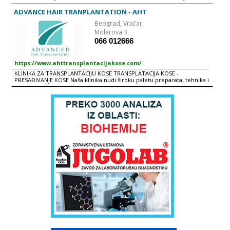
PILINZI, FILERI, RADIOTALASNA HIRURGI
ADVANCE HAIR TRANPLANTATION - AHT
Beograd,
Vračar,
Molerova 3
066 012666
https://www.ahttransplantacijakose.com/
KLINIKA ZA TRANSPLANTACIJU KOSE TRANSPLATACIJA KOSE -
PRESAĐIVANjE KOSE Naša klinika nudi široku paletu preparata, tehnika i
tretmana za sve tipove gubitka kose. U AHT, naš cilj je krajnje
jednostavan – primena najnovijih, najsavremenijih inovacija u
tehnologiji obnavljanja rasta kose, nakon čega će vaša kosa ponovo biti
trajno zdrava i prirodnog izgleda, što i zaslužujete. POREĐENjE AHT
METODE SA DRUGIM METODAMA TRANSPLATACIJE KOSE GUSTINA AHT
METODOM PO KVADRATNOM SANTIMETRU PRE i POSLE AHT NO
TOUCH TECHNIQUE No Touch Technique je najsavremenija procedura
obnavljanja rasta kose, koja vam je uvek dostupna. Ovaj inovativni
metod je superiorniji u odnosu na tradicionalne metode, kao što je
FUE (Follicular Unit Extraction). AHT je kreirao mali aparat za
implantaciju, nalik penkalu, kojim se presađuje jedan folikul, a bez
potrebe za primenom forcepsa ili ekstenzivne asistencije obučenog
lica. Zahvaljujući ovoh tehnici, folikul se brže razvija i omogućava rast
kose, a kosa izgleda prirodnije. Osim toga, AHT implanter osigurava
preciznost presađivanja, određivanja odgovarajuće dubine folikula i
ugla prirodnog rasta kose, uključujući liniju rasta kose. AHT No Touch
Technique obezbeđuje regeneraciju kose u slučaju svih tipova
ćelavosti i parcijalnog gubitka kose. Budući da tretiramo isključivo
gornji sloj kože glave, potrebna je primena samo slabe lokalne
anestezije. Tretman traje od tri do šest sati,a naši klijenti se obično
vraćaju na posao narednog dana. Od prvog kontakta sa AHT Total Care
konsultantom, započećete trajan proces obnavljana kose i