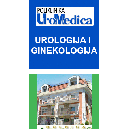
zadovoljavanja svih potreba nege i održavanja. U saradnji sa
direktorom klinike i medicinskim stručnjacima, kreiraćete plan
tretmana koji vama lično odgovara i koji osigurava trajne prirodne
rezultate. Zahvaljujući kombinaciji otkrića istraživanja, dijagnostike i
izbora brojnih tretmana omogućavamo primenu najboljih rezultata i
tranu pomoć i podršku. Možete nas kontaktirati putem telefona 066-
012-666 svakim radnim danom od 10 do 16 časova.