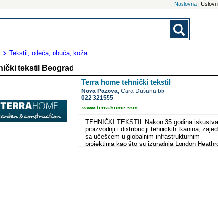
|
Naslovna
| Uslovi
a
Tekstil, odeća, obuća, koža
ički tekstil Beograd
Terra home tehnički tekstil
Nova Pazova,
Cara Dušana bb
022 321555
www.terra-home.com
TEHNIČKI TEKSTIL Nakon 35 godina iskustva
proizvodnji i distribuciji tehničkih tkanina, zaje
sa učešćem u globalnim infrastrukturnim
projektima kao što su izgradnja London Heathr
Airport ( Velika Britanija), Palm Jumeirah
(Ujedinjeni Arapski Emirati), metro u Atini ( Grč
Thrace Group otvara nove horizonte na DIY trž
sa Terrahome. Thrace Group je medju prvim
proizvodjačima tehničkih vlakana i pakovanja, 
14 proizvodnih pogona u 10 zemalja i radne sn
od preko 1.700 profesionalaca. Visoko-
tehnološkom transformacijom 120.000 tona
polipropilena godišnje, Thrace Group pruža sve
materijala i pakovanja za preko 1800 klijenata 