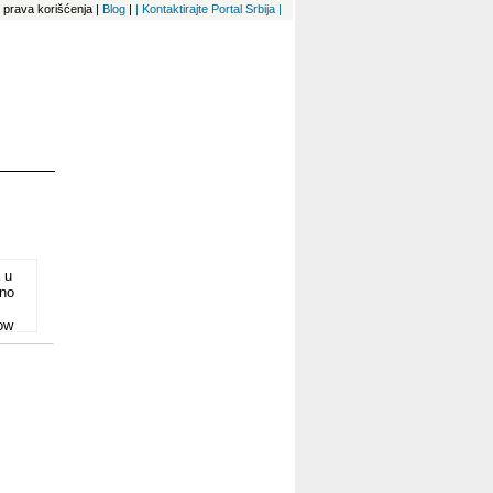
 i prava korišćenja
|
Blog
|
| Kontaktirajte Portal Srbija |
 u
dno
ow
ka),
ištu
sa
age
t
u 80