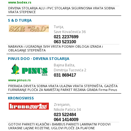
www.bodex.rs
DRVENA STOLARIJA ALU i PVC STOLARIJA SIGURNOSNA VRATA SOBNA
VRATA STEPENICE
S & D TURIJA
Turija,
Save Kovačevića 36
021 2237699
063 523100
NABAVKA i UGRADNjA SVIH VRSTA PODNIH OBLOGA IZRADA i
OBLAGANjE STEPENIŠTA
PINUS DOO - DRVENA STOLARIJA
Bajina Bašta,
Dimitrija Tucovića 2
031 869417
www.pinus.rs
PRERADA DRVETA SOBNA VRATA ULAZNA VRATA STEPENIŠTA, GAZIŠTA
FURNIRANjE PLOČA ZA NAMEŠTAJ PARKET REZANA GRAĐA Firma Pinus
je osnovana davne 1991. godine. Delatnost po osnivanju bila je
primarna prerada i promet četinarskih vrsta drveta. Sticanjem iskustva
KRONOSWISS
u proizvodnji kao i modernizacijom proizvodne linije, proizvodnju
Zrenjanin,
smo proširili i na plemenite lišćare. Danas u strukturi naše primarne
prerade lišćari učestvuju sa 30% dok ostalih 70% čine četinarske vrste.
Nikole Pašića 34
Celokupnu našu proizvodnju lišćara izvozimo na nemačko tržište.
023 522484
Nakon što smo izvršili detaljnu analizu tržišta i proširili svoje
064 1414009
proizvodne kapacitete, mi u Pinusu smo proširili svoju paletu
proizvoda. Danas mi proizvodimo ulazna i sobna vrata, parket,
GOTOVI PARKETI KLASIČNI i BAMBUS PARKETI LAMINATNI PODOVI
stepeništa, kao i sve ostale proizvode od drveta po Vašoj želji.
UKRASNE LAJSNE ROZETNE, UGLOVI PLOČE ZA PLAFONE