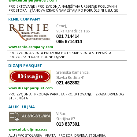
www.enterijerpavlovic.com
PROJEKTOVANjE i PROIZVODNjA NAMEŠTAJA UREĐENjE POSLOVNIH
PROSTORA i STANOVA IZRADA NAMEŠTAJA PO PORUDžBINI USLUGE
FURNIRANjA, ŠPEROVANjA, LAKIRANjA SUŠENjE MEKOG i TVRDOG
DRVETA U AUTOMATSKIM SUŠARAMA OBRADA MEDIJAPANA, MASIVA i
RENIE COMPANY
OSTALIH MATERIJALA NA CNC MAŠINI LEPLjENjE ABS i KANT TRAKE
Čenej,
BIBLIOTEKE DEČIJE SOBE KOMODE KREVETI KUHINjE KUPATILSKI
NAMEŠTAJ PLAKARI STEPENIŠTA STOLICE i STOLOVI VRATA MASKE ZA
Vuka Karadžića 185
RADIJATORE
021 714414
065 8714414
www.renie-company.com
PROIZVODNjA VRATA PROZORA HOTELSKIH VRATA STEPENIŠTA
PROZORSKIH DASKI PODNE LAJSNE
DIZAJN PARQUET
Sremska Kamenica,
Slavka Rodića 41
021 462862
www.dizajnparquet.com
PROIZVODNjA i PRODAJA PARKETA PROJEKTOVANjE i IZRADA DRVENOG
STEPENIŠTA
ALUK - ULJMA
Vršac,
Sterijina 87
013 837301
www.aluk-uljma.co.rs
ALU i PVC STOLARIJA - VRATA i PROZORI DRVENA STOLARIJA,