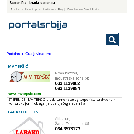
Stepeništa - Izrada stepenica
|
Naslovna
| Uslovi i prava korišćenja
|
Blog
|
| Kontaktirajte Portal Srbija |
Početna
Gradjevinarstvo
MV TEPŠIĆ
Nova Pazova,
Industrijska zona bb
063 1139882
063 1139884
www.mvtepsic.com
STEPENICE - MV TEPŠIĆ Izrada samonosećeg stepeništa sa drvenom
konstrukcijom i oblaganje postojećeg stepeništa.
LABAKO BETON
Alibunar,
Žarka Zrenjanina 66
064 3578173