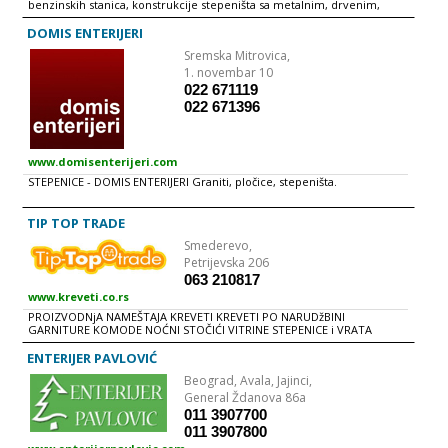
benzinskih stanica, konstrukcije stepeništa sa metalnim, drvenim,
kako na ravnoj površini, tako i na kosini. - brzu ogradu po želji
mermernim i staklenim gazištima i mnoge druge više ili manje
dopremamo na odredište, gde je postavljaju naši radnici. -
komplikovane konstrukcije, naš tim inženjera i majstora sa lakoćom
DOMIS ENTERIJERI
realizuje svaki izazov.
Sremska Mitrovica,
1. novembar 10
022 671119
022 671396
www.domisenterijeri.com
STEPENICE - DOMIS ENTERIJERI Graniti, pločice, stepeništa.
TIP TOP TRADE
Smederevo,
Petrijevska 206
063 210817
www.kreveti.co.rs
PROIZVODNjA NAMEŠTAJA KREVETI KREVETI PO NARUDžBINI
GARNITURE KOMODE NOĆNI STOČIĆI VITRINE STEPENICE i VRATA
ENTERIJER PAVLOVIĆ
Beograd,
Avala, Jajinci,
General Ždanova 86a
011 3907700
011 3907800