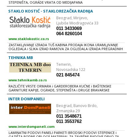
STEPENIŠTA, OGRADE VRATA OD MEDIJAPANA
STAKLO KOSTIĆ - STAKLOREZAČKA RADNJA
Beograd,
Mirijevo,
Ljubiše Miodragovića 33
011 3433069
064 8260104
www.staklokostic.co.rs
ZASTAKLjIVANjE IZRADA TUŠ KABINA PRODAJA IKONA URAMLjIVANJE
OGLEDALA i SLIKA IZRAD RAMOVA ZA OGLEDALA IZRADA PREGRADNIH
STAKLENIH ZIDOVA IZRADA STAKLENIH STEPENICA, GELENDERA i
NADSTREŠNICA EMAJLIRANA STAKLA ZA KUHINjE i KUHINjSKE ELEMENTE
TEHNIKA MB
Temerin,
Novosadska 122
021 845474
www.tehnikamb.co.rs
RAZLIČITE VRSTE ORMARA i GARDEROBERA KUĆNE i BAŠTENSKE
GARNITURE KAPIJE, OGRADE, STEPENIŠTA i DRUGE BRAVARSKE
KONSTRUKCIJE RAZLIČITE VRSTE POLICA ZA SKLADIŠTA i POSLOVNI
PROSTOR PVC i ALUMINIJUMSKA STOLARIJA SEČENjE, SAVIJANjE i
INTER DOMPANELI
PROBIJANjE CRNOG, ALUMINIJUMSKOG i INOX LIMA PLASTIFIKACIJA
Beograd,
Banovo Brdo,
GOTOVIH PROIZVODA ILI POLUPROIZVODA IZRADA ELEMENATA
KONSTRUKCIJA OD CEVI, LIMOVA i PLASTIKE
Zrmanjska 29
011 3548671
011 3553762
www.interdompaneli.com
LAMINATNI PODOVI PANELI PARKETI BRODSKI PODOVI STEPENICE i
GAZIŠTA PODNE OBLOGE MATERIJAL ZA ZAVRŠNE RADOVE DRVO ZA