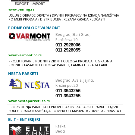
www.paning.rs
USLUGE OBRADE DRVETA i DRVNIH PRERAĐEVINA IZRADA NAMEŠTAJA
PO MERI PRODAJA i DISTRIBUCIJA : REZANA GRAĐA PLOČASTI
MATERIJALI LEPKOVI ZA DRVNU INDUSTRIJU GRAĐEVINSKA OPLATA
ŠPER PLOČA PARKET STEPENIŠTA TIPLOVI DRVENI ČEPOVI PELET...
PODNE OBLOGE VARMONT
Beograd,
Stari Grad,
Pančićeva 10
011 2928006
011 2928055
www.varmont.co.rs
PROJEKTOVANjE PODNIH i ZIDNIH OBLOGA PRODAJA i UGRADNjA
PODNIH i FASADNIH OBLOGA: PARKET, LAMINAT IZRADA LAKIH
METALNIH KONSTRUKCIJA: NADSTREŠNICE, OGRADE... STEPENIŠTA OD
CRNOG METALA ILI PROHOMA
NESTA PARKETI
Beograd,
Avala, Jajinci,
Kružni put 20
011 3943256
011 3943255
www.nestaparketi.co.rs
PROIZVODNjA PARKETA LEPKOVI i LAKOVI ZA PARKET PARKET LAJSNE
SOKLE IZRADA NAMEŠTAJA PO MERI OD MASIVNOG DRVETA - HRASTA i
BUKVE STEPENICE - STEPENIŠTA
ELIT - ENTERIJERI
Raška,
Beoci