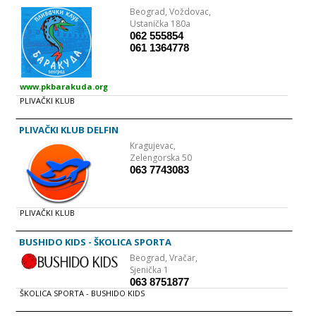
vežbama korektivne gimnastike - poligonima za razvoj motoričkih
Beograd,
Voždovac,
sposobnosti - elementarne igre - osnove gimnastike - osnove atletike -
obuka plivanja - obuka jahanja - obuka mačevanja - sportske igre
Ustanička 180a
(fudbal, košarka, tenis, odbojka, rukomet, sportski ples...) Škola će
062 555854
svakog meseca odlaziti do nekih od Beogradskih izletišta, gde će sa
061 1364778
decom održavati časove u prirodi (elementarne igre, pešačke ture,
prelazak preko prirodnih prepreka, časovi orjentacije u prirodi,
upoznavanje sa biljnim i životinjskim svetom koji se nalazi na tim
lokalitetima...)
www.pkbarakuda.org
PLIVAČKI KLUB
PLIVAČKI KLUB DELFIN
Kragujevac,
Zelengorska 50
063 7743083
PLIVAČKI KLUB
BUSHIDO KIDS - ŠKOLICA SPORTA
Beograd,
Vračar,
Sjenička 1
063 8751877
ŠKOLICA SPORTA - BUSHIDO KIDS