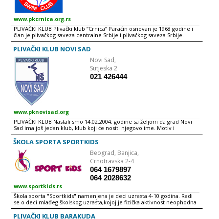
www.pkcrnica.org.rs
PLIVAČKI KLUB Plivački klub “Crnica” Paraćin osnovan je 1968 godine i
član je plivačkog saveza centralne Srbije i plivačkog saveza Srbije.
Redovno učestvuje na takmičenjima u organizaciji PSCS i PSS, kao i na
inostranim takmičenjima u skladu sa svojim finansijskim
PLIVAČKI KLUB NOVI SAD
mogućnostima. I sam klub “Crnica” je organizovao vrlo uspešne
Novi Sad,
međunarodne mitinge svih uzrasnih kategorija uključujući i seniore.
Promoter tih mitinga je bio legendarni jugoslovenski plivač i počasni
Sutjeska 2
član “Crnice” ,Borut Petrić, osvajač dve zlatne medalje na prvenstvima
021 426444
Evrope i vicešampion sveta u disciplini 1500m slobodno.
www.pknovisad.org
PLIVAČKI KLUB Nastali smo 14.02.2004. godine sa željom da grad Novi
Sad ima još jedan klub, klub koji će nositi njegovo ime. Motiv i
podstrek dala su nam deca, zbog njih postojimo, u njihovom interesu
radimo i u njihovim postignućima uživamo.
ŠKOLA SPORTA SPORTKIDS
Beograd,
Banjica,
Crnotravska 2-4
064 1679897
064 2028632
www.sportkids.rs
Škola sporta "Sportkids" namenjena je deci uzrasta 4-10 godina. Radi
se o deci mlađeg školskog uzrasta,kojoj je fizička aktivnost neophodna
za pravilan razvoj kako motoričkih tako i intelektualnih sposobnosti.
"Sportkids" će kroz stručni rad profesora fizičkog vaspitanja raditi na: -
PLIVAČKI KLUB BARAKUDA