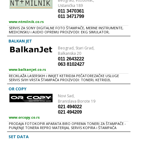
Beograd,
Voždovac,
ROLLAND, XAAR injekt štampače i plotere. - Neverovatna ponuda,
Ustanička 189
veliki lager, niske cene, odnos cena / kvalitet je neprevaziđen
REZERVNI DELOVI ZA SVE VRSTE ŠTAMPAČA Kompletna ponuda
011 3470361
rezervnih delova za laserske štampače: - HP - EPSON - LEXMARK -
011 3471799
SAMSUNG - XEROX - Folije, silikonski valjci, povlakači papira, separatori,
www.ntmilnik.co.rs
zupčanici i još mnogo toga.... Kompletna ponuda rezervnih delova za
EPSON matrične štampače: - Glave - Ribon maske - Kablovi glave -
SERVIS ZA SONY DIGITALNE FOTO ŠTAMPAČE, MERNE INSTRUMENTE,
Ručke - Motori - Tasteri Kompletna ponuda za HP plotere: - Betlovi -
MEDICINSKU i AUDIO OPREMU PROIZVODI: EKG SIMULATOR,
Encoder stripovi
KONTROLA KAPIJE, DISPLEJ ZA KURSNE LISTE, ELEKTRONSKI SUDIJA ZA
DIZANjE TEGOVA
BALKAN JET
Beograd,
Stari Grad,
Balkanska 20
011 2643222
063 8102427
www.balkanjet.co.rs
RECIKLAŽA LASERSKIH i INKJET KETRIDžA PEČATOREZAČKE USLUGE
SERVIS SVIH VRSTA ŠTAMPAČA PROIZVODI: TONERI, KETRIDžI,
REKLAMNI MATERIJAL
OR COPY
Novi Sad,
Branislava Borote 19
021 494022
021 494209
www.orcopy.co.rs
PRODAJA FOTOKOPIR APARATA BIRO OPREMA TONERI ZA ŠTAMPAČE -
PUNjENjE TONERA REPRO MATERIJAL SERVIS KOPIRA i ŠTAMPAČA
NAJAM KOPIRA
SET DATA