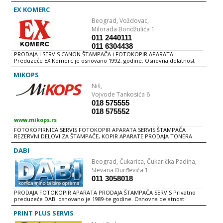
REPARIRANjE i PUNjENjE TONERA IZRADA INTERNET PREZENTACIJA
REGISTRACIJA DOMENA i HOSTING
EX KOMERC
Beograd,
Voždovac,
Milorada Bondžulića 1
011 2440111
011 6304438
PRODAJA i SERVIS CANON ŠTAMPAČA i FOTOKOPIR APARATA
Preduzeće EX Komerc je osnovano 1992. godine. Osnovna delatnost
preduzeća je uvoz, distribucija i servis Canon-ovih proizvoda.
BIROTEHNIČKA OPREMA Fotokopir aparati: Digitalni, Analogni
MIKOPS
Multifunkcionalni aparati: Laserski, Bubble jet Printeri: Laserski,
Niš,
Bubble jet, Foto Skeneri Računske mašine POTROŠNI ASORTIMAN
Toneri za sve vrste aparata Ketridži Mastila Papir REZERVNI DELOVI i
Vojvode Tankosića 6
SERVIS Rezervni delovi za sve vrste Canon-ove opreme. Imamo dobro
018 575555
snabdeven magacin, a primamo i specijalne narudžbine
018 575552
www.mikops.rs
FOTOKOPIRNICA SERVIS FOTOKOPIR APARATA SERVIS ŠTAMPAČA
REZERVNI DELOVI ZA ŠTAMPAČE, KOPIR APARATE PRODAJA TONERA
FOTOKOPIRNI PAPIR
DABI
Beograd,
Čukarica, Čukarička Padina,
Stevana Đurđevića 1
011 3058018
PRODAJA FOTOKOPIR APARATA PRODAJA ŠTAMPAČA SERVIS Privatno
preduzeće DABI osnovano je 1989-te godine. Osnovna delatnost
preduzeća je uvoz, prodaja, i servisiranje KONICA MINOLTA
birotehničke opreme i to kao zvanični distributer i ovlašćeni servis. Na
PRINT PLUS SERVIS
ovaj način našim klijentima obezbeđeno je sve na jednom mestu: