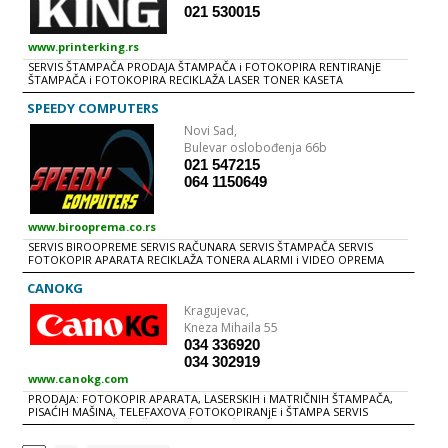
021 530015
www.printerking.rs
SERVIS ŠTAMPAČA PRODAJA ŠTAMPAČA i FOTOKOPIRA RENTIRANjE
ŠTAMPAČA i FOTOKOPIRA RECIKLAŽA LASER TONER KASETA
SPEEDY COMPUTERS
Novi Sad,
Bulevar oslobođenja 66b
021 547215
064 1150649
www.birooprema.co.rs
SERVIS BIROOPREME SERVIS RAČUNARA SERVIS ŠTAMPAČA SERVIS
FOTOKOPIR APARATA RECIKLAŽA TONERA ALARMI i VIDEO OPREMA
CANOKG
Kragujevac,
Kneza Mihaila 55
034 336920
034 302919
www.canokg.com
PRODAJA: FOTOKOPIR APARATA, LASERSKIH i MATRIČNIH ŠTAMPAČA,
PISAĆIH MAŠINA, TELEFAXOVA FOTOKOPIRANjE i ŠTAMPA SERVIS
FOTOKOPIR MAŠINA, ŠTAMPAČA, PISAĆIH MAŠINA,
MULTIFUNKCIONALNIH UREĐAJA, TELEFAX APARATA... RECIKLAŽA