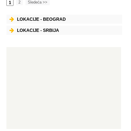
TONERA i GLAVA MATRIČNIH ŠTAMPAČA
1
2
Sledeća >>
LOKACIJE - BEOGRAD
LOKACIJE - SRBIJA