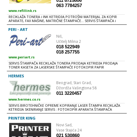
011 8725806
063 7784257
www.refillink.rs
RECIKLAŽA TONERA i INK KETRIDžA POTROŠNI MATERIJAL ZA KOPIR
APARATE, FAX MAŠINE, MATRIČNE ŠTAMPAČE... SERVIS ŠTAMPAČA i
KOPIR APARATA
PERI - ART
Niš,
Učitelj Milina 2
018 522949
018 257755
www.periart.rs
SERVIS ŠTAMPAČA RECIKLAŽA TONERA PRODAJA KETRIDžA PRODAJA
TONER KASETA ZA LASERSKE ŠTAMPAČE FOTOKOPIR PAPIR
HERMES
Beograd,
Stari Grad,
Džordža Vašingtona 58
011 3220457
www.hermes.co.rs
SERVIS BIROTEHNIČKE OPREME KOPIRANjE LASER ŠTAMPA RECIKLAŽA
KETRIDžA SKENIRANjE SERVIS : FOTOKOPIR APARATA ŠTAMPAČA
TELEFAKSA SKENERA PISAĆIH i RAČUNSKIH MAŠINA FISKALNIH REGISTAR
KASA APARATA ZA UMNOŽAVANjE MAŠINA ZA BROJANjE NOVCA MAŠINE
PRINTER KING
ZA MIKROFILM
Novi Sad,
Vase Stajića 24
021 530860