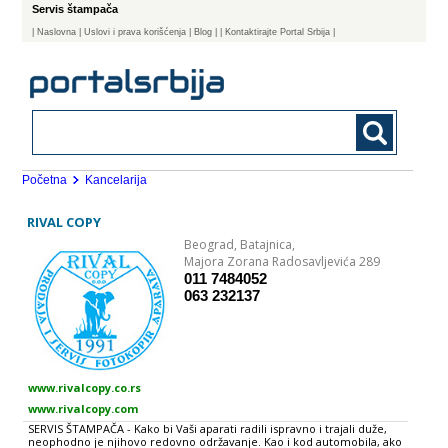
Servis štampača
|
Naslovna
| Uslovi i prava korišćenja
|
Blog
|
| Kontaktirajte Portal Srbija |
Početna
Kancelarija
RIVAL COPY
Beograd,
Batajnica,
Majora Zorana Radosavljevića 289
011 7484052
063 232137
www.rivalcopy.co.rs
www.rivalcopy.com
SERVIS ŠTAMPAČA - Kako bi Vaši aparati radili ispravno i trajali duže,
neophodno je njihovo redovno održavanje. Kao i kod automobila, ako