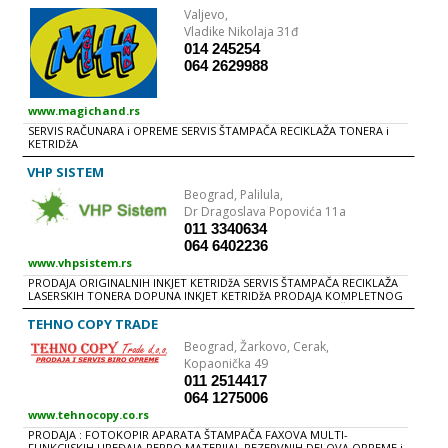
recepturi su najpribližniji originalu . Zato i dajemo garanciju od prve
Valjevo,
do poslednje strane
Vladike Nikolaja 31đ
014 245254
064 2629988
www.magichand.rs
SERVIS RAČUNARA i OPREME SERVIS ŠTAMPAČA RECIKLAŽA TONERA i
KETRIDžA
VHP SISTEM
Beograd,
Palilula,
Dr Dragoslava Popovića 11a
011 3340634
064 6402236
www.vhpsistem.rs
PRODAJA ORIGINALNIH INKJET KETRIDžA SERVIS ŠTAMPAČA RECIKLAŽA
LASERSKIH TONERA DOPUNA INKJET KETRIDžA PRODAJA KOMPLETNOG
KANCELARIJSKOG MATERIJALA SERVISNA i SISTEMSKA PODRŠKA
INSTALACIJA i LICENCIRANjE SOFTVERA
TEHNO COPY TRADE
Beograd,
Žarkovo, Cerak,
Kopaonička 49
011 2514417
064 1275006
www.tehnocopy.co.rs
PRODAJA : FOTOKOPIR APARATA ŠTAMPAČA FAXOVA MULTI-
FUNKCIJSKIH UREĐAJA REPRO MATERIJAL REZERVNIH DELOVA OPREME i