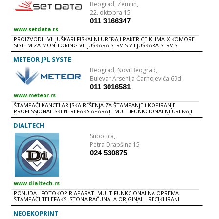
Beograd,
Zemun,
22. oktobra 15
011 3166347
www.setdata.rs
PROIZVODI : VILjUŠKARI FISKALNI UREĐAJI PAKERICE KLIMA-X KOMORE
SISTEM ZA MONITORING VILjUŠKARA SERVIS VILjUŠKARA SERVIS
INDUSTRIJSKE ELEKTRONIKE SERVIS FISKALNIH UREĐAJA SERVIS NOTE
BOOK, LAP TOP, PALM TOP, DESK TOP RAČUNARA i MONITORA SERVIS
METEOR JPL SYSTE
ŠTAMPAČA i DOPUNA TONERA
Beograd,
Novi Beograd,
Bulevar Arsenija Čarnojevića 69d
011 3016581
www.meteor.rs
ŠTAMPAČI KANCELARIJSKA REŠENjA ZA ŠTAMPANjE i KOPIRANjE
PROFESSIONAL SKENERI FAKS APARATI MULTIFUNKCIONALNI UREĐAJI
ŠTAMPAČI VELIKIH FORMATA POTROŠNI MATERIJAL SERVIS ŠTAMPAČA
SERVIS FOTOKOPIR APARATA
DIALTECH
Subotica,
Petra Drapšina 15
024 530875
www.dialtech.rs
PONUDA : FOTOKOPIR APARATI MULTIFUNKCIONALNA OPREMA
ŠTAMPAČI TELEFAKSI STONA RAČUNALA ORIGINAL i RECIKLIRANI
KETRIDžI TONER KASETE i TRAKE ZA MATRIČNE ŠTAMPAČE FOTOKOPIR
PAPIR USLUGE : ODRŽAVANjE i POPRAVKE FOTOKOPIR APARATA,
NEOEKOPRINT
ŠTAMPAČA i TELEFAKSA PUNjENjE TONER KASETA IZNAJMLjIVANjE