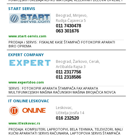
APARATA ZA KORIČENjE IZNAJMLjIVANjE FOTOKOPIR APARATA
SERVISIRANjE FOTOKOPIR APARATA, ŠTAMPAČA i FAXOVA
START SERVIS
Beograd,
Mirijevo,
Rudija Čajaveca 5
011 7430478
063 301676
www.start-servis.com
PRODAJA i SERVIS : FISKALNE KASE ŠTAMPAČI FOTOKOPIR APARATI
BIRO OPREMA
EXPERT COMPANY
Beograd,
Žarkovo, Cerak,
Arčibalda Rajsa 3
011 2317756
011 2318586
www.expertdoo.com
SERVIS : FOTOKOPIR APARATA ŠTAMPAČA FAX APARATA
MULTIFUNKCIJSKIH MAŠINA RAČUNSKIH MAŠINA BROJAČICA NOVCA
GRAFIČKIH MAŠINA
IT ONLINE LESKOVAC
Leskovac,
Učitelja Josifa 14
016 232520
www.itleskovac.rs
PRODAJA: KOMPJUTERI, LAPROTOPVI, BELA TEHNIKA, TELEVIZORI, MALI
KUĆNI APARATATI SERVIS RAČUNARIA, LAPTOPOVA SERVIS ŠTAMPAČA