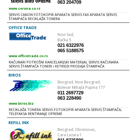
063 204709
www.corona.co.rs
SERVIS CANON FOTOKOPIR APARATA SERVIS FAX APARATA SERVIS
ŠTAMPAČA RECIKLAŽA TONERA
OFFICE TRADE
Novi Sad,
Bačka 5
021 6322976
065 5188575
www.officetrade.co.rs
RAČUNARI POTROŠNI KANCELARIJSKI MATERIJAL SERVIS RAČUNARA
SERVIS ŠTAMPAČA TONERI i KETRIDžI PRODAJA ŠTAMPAČA
BIROS
Beograd,
Novi Beograd,
Bulevar Mihajla Pupina 177
011 2697729
063 228490
www.biros.biz
RECIKLAŽA TONERA SERVIS FOTOKOPIR APARATA SERVIS ŠTAMPAČA,
TELEFAKSA RENTIRANjE OPREME
REFILL INK
Beograd,
Obrenovac,
Cara Lazara 1