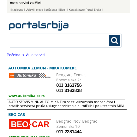
Auto servisi za Mini
|
Naslovna
| Uslovi i prava korišćenja
|
Blog
|
| Kontaktirajte Portal Srbija |
Početna
Auto servisi
AUTOMIKA ZEMUN - MIKA KOMERC
Beograd,
Zemun,
Prvomajska 2h
011 3163756
011 3163838
www.automika.co.rs
AUTO SERVIS MINI- AUTO MIKA Tim specijalizovanih mehaničara i
ostalih servisera pruža usluge servisiranja putničkih i poluteretnih MINI
vozila u naša dva servisna centra. U okviru auto servisa za MINI vozila
možete obaviti automehaničarske i autoelektričarske usluge uz
BEO CAR
nabavku delova u našoj prodavnici uz garanciju.
Beograd,
Novi Beograd,
Zemunska 10
011 2281444
https://www.beo-car.rs/