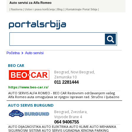
Auto servisi za Alfa Romeo
|
Naslovna
| Uslovi i prava korišćenja
|
Blog
|
| Kontaktirajte Portal Srbija |
Početna
Auto servisi
BEO CAR
Beograd,
Novi Beograd,
Zemunska 10
011 2281444
https://www.beo-car.rs/
AUTO SERVIS ALFA ROMEO - BEO CAR Redovnim održavanjem vašeg
Alfa Romeo auta omogućava se njegov ispravan rad. Stručno i ljubazno
osoblje, brza i kvalitetna usluga, pristupačne cene, garancija na rad.
Vozite bezbrižno svoje Alfa Romeo vozilo. Poverite svog
AUTO SERVIS BURGUND
četvorotočkaša provereno kvalitetnom auto servisu za Alfa Romeo
Beograd,
Zvezdara,
vozila.
Vojvode Brane 4
064 9406755
AUTO DIJAGNOSTIKA AUTO ELEKTRIKA AUTO KLIME AUTO MEHANIKA
SIGURNOSNI SISTEMI AUTO SERVIS UGRADNjA XENONA PARKING