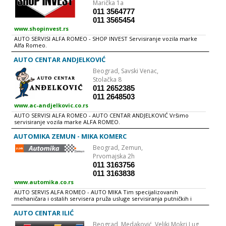
Marička 1a
SERBIAN RACING TEAM Od 1994. godine se takmicimo u državnom
011 3564777
šampionatu. ASK G.A.G.A. SERBIAN RACING TEAM poseduje neophodnu
infrastrukturu za ozbiljno takmicenje u šampionatu države. Pored toga
011 3565454
što smo bili stalni ucestnici na takmicenjima, 1998. pocinjemo da
www.shopinvest.rs
organizujemo trke za državni šampionat, preko legendarne brdske
trke na Avali do auto relija na obroncima planine Tare. Organizaciju
AUTO SERVISI ALFA ROMEO - SHOP INVEST Servisiranje vozila marke
naših trka prati veliki odziv takmicara, a samim tim i mnogobrojna
Alfa Romeo.
publika. Sva dešavanja vezana za ASK G.A.G.A. SERBIAN RACING TEAM,
prati veliki broj televizijskih kuca ukljucujuci i RTS, RTV PINK, RTS
AUTO CENTAR ANDJELKOVIĆ
Beograd,
Savski Venac,
Stolačka 8
011 2652385
011 2648503
www.ac-andjelkovic.co.rs
AUTO SERVISI ALFA ROMEO - AUTO CENTAR ANDJELKOVIĆ Vršimo
servisiranje vozila marke ALFA ROMEO.
AUTOMIKA ZEMUN - MIKA KOMERC
Beograd,
Zemun,
Prvomajska 2h
011 3163756
011 3163838
www.automika.co.rs
AUTO SERVIS ALFA ROMEO - AUTO MIKA Tim specijalizovanih
mehaničara i ostalih servisera pruža usluge servisiranja putničkih i
poluteretnih ALFA ROMEO vozila u naša dva servisna centra. U okviru
auto servisa za ALFA ROMEO vozila možete obaviti automehaničarske i
AUTO CENTAR ILIĆ
autoelektričarske usluge uz nabavku delova u našoj prodavnici uz
Beograd,
Medaković, Veliki Mokri Lug,
garanciju.